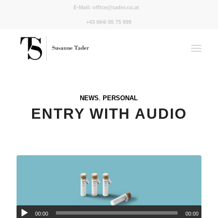
E-Mail:
office@tader.co.at
+43 664/ 85 75 999
NEWS
,
PERSONAL
ENTRY WITH AUDIO
00:00
00:00