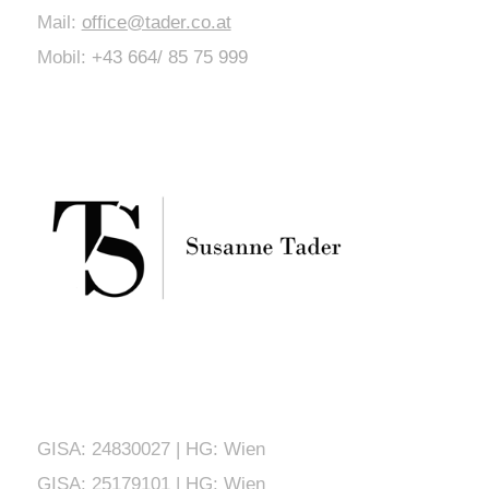
Mail:
office@tader.co.at
Mobil:
+43 664/ 85 75 999
GISA: 24830027 | HG: Wien
GISA: 25179101 | HG: Wien