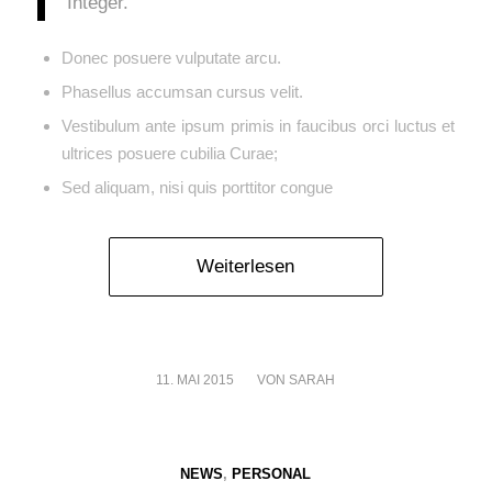
Integer.
Donec posuere vulputate arcu.
Phasellus accumsan cursus velit.
Vestibulum ante ipsum primis in faucibus orci luctus et
ultrices posuere cubilia Curae;
Sed aliquam, nisi quis porttitor congue
Weiterlesen
11. MAI 2015
/
VON
SARAH
NEWS
,
PERSONAL