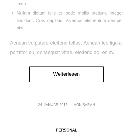
justo.
Nullam dictum felis eu pede mollis pretium. Integer
tincidunt. Cras dapibus. Vivamus elementum semper
nisi.
Aenean vulputate eleifend tellus. Aenean leo ligula,
porttitor eu, consequat vitae, eleifend ac, enim.
Weiterlesen
24. JANUAR 2015
/
VON
SARAH
PERSONAL